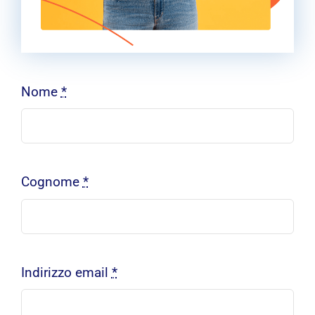
Nome
*
Cognome
*
Indirizzo email
*