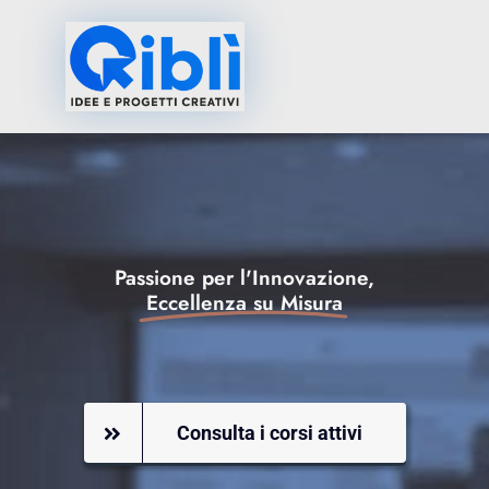
Salta
al
Toggle
contenuto
Navigati
Home
Chi Siamo
Servizi
Passione per l'Innovazione,
Eccellenza su Misura
Corsi ECM
Contatti
Consulta i corsi attivi
UnitAfrica Proect